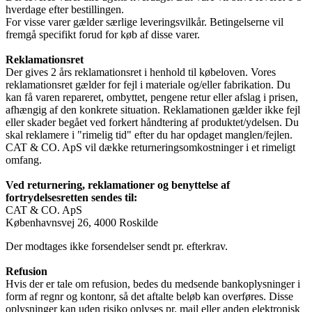
hverdage efter bestillingen.
For visse varer gælder særlige leveringsvilkår. Betingelserne vil
fremgå specifikt forud for køb af disse varer.
Reklamationsret
Der gives 2 års reklamationsret i henhold til købeloven. Vores
reklamationsret gælder for fejl i materiale og/eller fabrikation. Du
kan få varen repareret, ombyttet, pengene retur eller afslag i prisen,
afhængig af den konkrete situation. Reklamationen gælder ikke fejl
eller skader begået ved forkert håndtering af produktet/ydelsen. Du
skal reklamere i "rimelig tid" efter du har opdaget manglen/fejlen.
CAT & CO. ApS vil dække returneringsomkostninger i et rimeligt
omfang.
Ved returnering, reklamationer og benyttelse af
fortrydelsesretten sendes til:
CAT & CO. ApS
Københavnsvej 26, 4000 Roskilde
Der modtages ikke forsendelser sendt pr. efterkrav.
Refusion
Hvis der er tale om refusion, bedes du medsende bankoplysninger i
form af regnr og kontonr, så det aftalte beløb kan overføres. Disse
oplysninger kan uden risiko oplyses pr. mail eller anden elektronisk