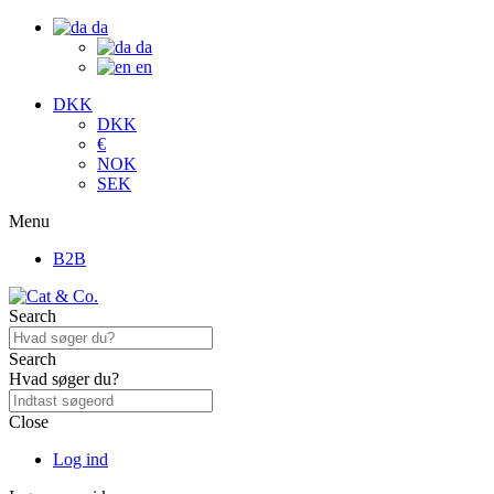
da
da
en
DKK
DKK
€
NOK
SEK
Menu
B2B
Search
Search
Hvad søger du?
Close
Log ind