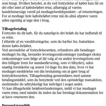
som brugt. Hvilket betyder, at du ved fortrydelse af købet kun får en
del eller intet af købsbeløbet retur, afhængig af varens
handelsmæssige værdi på modtagelsestidspunktet - af returneringen.
For at modtage hele købsbeløbet retur må du altså afprøve varen
uden egentlig at tage den i brug.
Tilbagebetaling
Fortryder du dit køb, får du naturligvis det beløb du har indbetalt til
os retur.
I tilfælde af en værdiforringelse, som du hæfter for, fratrækkes
denne købs-beløbet.
Ved anvendelse af fortrydelsesretten, refunderes alle betalinger
modtaget fra dig, herunder leveringsomkostninger (undtaget ekstra
omkostninger som følge af dit valg af en anden leveringsform end
den billigste form for standardlevering, som vi tilbyder), uden
unødig forsinkelse og senest 14 dage fra den dato, hvor vi har
modtaget meddelelse om din beslutning om at gøre brug af
fortrydelsesretten. Tilbagebetaling gennemføres med samme
betalingsmiddel, som du benyttede ved den oprindelige transaktion,
medmindre du udtrykkeligt har indvilget i noget andet.
Vi kan tilbageholde beløbsrefunderingen, indtil vi har modtaget
varen retur, med mindre du inden da har fremlagt dokumentation for
at have returneret den.
Persondatapolitik