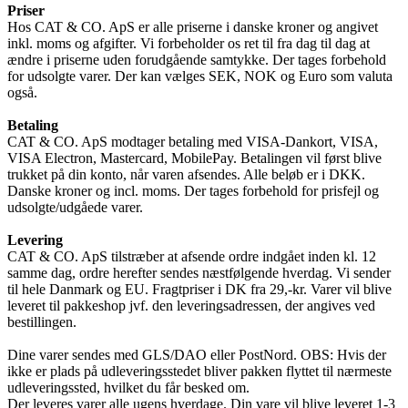
Priser
Hos CAT & CO. ApS er alle priserne i danske kroner og angivet
inkl. moms og afgifter. Vi forbeholder os ret til fra dag til dag at
ændre i priserne uden forudgående samtykke. Der tages forbehold
for udsolgte varer. Der kan vælges SEK, NOK og Euro som valuta
også.
Betaling
CAT & CO. ApS modtager betaling med VISA-Dankort, VISA,
VISA Electron, Mastercard, MobilePay. Betalingen vil først blive
trukket på din konto, når varen afsendes. Alle beløb er i DKK.
Danske kroner og incl. moms. Der tages forbehold for prisfejl og
udsolgte/udgåede varer.
Levering
CAT & CO. ApS tilstræber at afsende ordre indgået inden kl. 12
samme dag, ordre herefter sendes næstfølgende hverdag. Vi sender
til hele Danmark og EU. Fragtpriser i DK fra 29,-kr. Varer vil blive
leveret til pakkeshop jvf. den leveringsadressen, der angives ved
bestillingen.
Dine varer sendes med GLS/DAO eller PostNord. OBS: Hvis der
ikke er plads på udleveringsstedet bliver pakken flyttet til nærmeste
udleveringssted, hvilket du får besked om.
Der leveres varer alle ugens hverdage. Din vare vil blive leveret 1-3