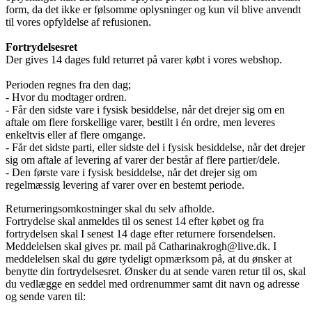
form, da det ikke er følsomme oplysninger og kun vil blive anvendt
til vores opfyldelse af refusionen.
Fortrydelsesret
Der gives 14 dages fuld returret på varer købt i vores webshop.
Perioden regnes fra den dag;
- Hvor du modtager ordren.
- Får den sidste vare i fysisk besiddelse, når det drejer sig om en
aftale om flere forskellige varer, bestilt i én ordre, men leveres
enkeltvis eller af flere omgange.
- Får det sidste parti, eller sidste del i fysisk besiddelse, når det drejer
sig om aftale af levering af varer der består af flere partier/dele.
- Den første vare i fysisk besiddelse, når det drejer sig om
regelmæssig levering af varer over en bestemt periode.
Returneringsomkostninger skal du selv afholde.
Fortrydelse skal anmeldes til os senest 14 efter købet og fra
fortrydelsen skal I senest 14 dage efter returnere forsendelsen.
Meddelelsen skal gives pr. mail på Catharinakrogh@live.dk. I
meddelelsen skal du gøre tydeligt opmærksom på, at du ønsker at
benytte din fortrydelsesret. Ønsker du at sende varen retur til os, skal
du vedlægge en seddel med ordrenummer samt dit navn og adresse
og sende varen til: