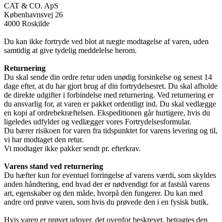
CAT & CO. ApS
Københavnsvej 26
4000 Roskilde
Du kan ikke fortryde ved blot at nægte modtagelse af varen, uden
samtidig at give tydelig meddelelse herom.
Returnering
Du skal sende din ordre retur uden unødig forsinkelse og senest 14
dage efter, at du har gjort brug af din fortrydelsesret. Du skal afholde
de direkte udgifter i forbindelse med returnering. Ved returnering er
du ansvarlig for, at varen er pakket ordentligt ind. Du skal vedlægge
en kopi af ordrebekræftelsen. Ekspeditionen går hurtigere, hvis du
ligeledes udfylder og vedlægger vores Fortrydelsesformular.
Du bærer risikoen for varen fra tidspunktet for varens levering og til,
vi har modtaget den retur.
Vi modtager ikke pakker sendt pr. efterkrav.
Varens stand ved returnering
Du hæfter kun for eventuel forringelse af varens værdi, som skyldes
anden håndtering, end hvad der er nødvendigt for at fastslå varens
art, egenskaber og den måde, hvorpå den fungerer. Du kan med
andre ord prøve varen, som hvis du prøvede den i en fysisk butik.
Hvis varen er prøvet udover, det ovenfor beskrevet, betragtes den